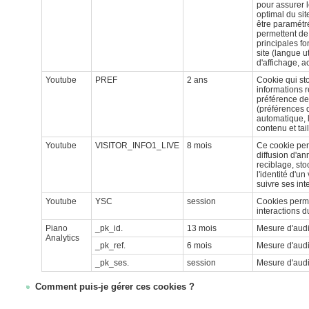
pour assurer 
optimal du sit
être paramétré
permettent de 
principales fo
site (langue ut
d'affichage, ac
Youtube
PREF
2 ans
Cookie qui st
informations r
préférence des
(préférences d
automatique, l
contenu et tai
Youtube
VISITOR_INFO1_LIVE
8 mois
Ce cookie per
diffusion d'a
reciblage, sto
l'identité d'un 
suivre ses int
Youtube
YSC
session
Cookies perme
interactions d
Piano
_pk_id.
13 mois
Mesure d'aud
Analytics
_pk_ref.
6 mois
Mesure d'aud
_pk_ses.
session
Mesure d'aud
Comment puis-je gérer ces cookies ?