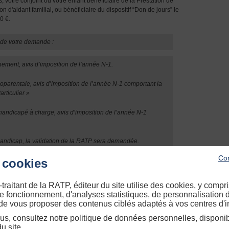
 votre conjoint ou votre enfant bénéficiaire de la Prestation de
d'aidant familial, ou bénéficiaire du dispositif “Don de jours” le
0 €.
en de votre demande :
ement, avis d’imposition de l’année N-1.
noparentale, avis d’imposition de l’année N-1 comportant la
rticulier »
 handicapé à charge, avis d’imposition de l’année N-1
 handicap, la validation de la RATP sera demandée.
Con
 cookies
dant familial, la notification de l'Allocation personnalisée
ité et une déclaration sur l'honneur mentionnant votre lien
é, parent) avec la personne aidée.
raitant de la RATP, éditeur du site utilise des cookies, y compr
 de fonctionnement, d'analyses statistiques, de personnalisation 
 de vous proposer des contenus ciblés adaptés à vos centres d'in
 avez la possibilité de bénéficier d'un report d'abondement sur vos
lus, consultez notre politique de données personnelles, disponi
u site.