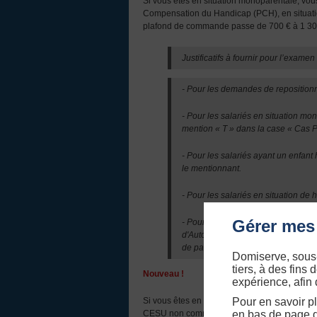
Si vous êtes en situation monoparentale, vous,
Compensation du Handicap (PCH), en situation 
plafond de commande passe de 700 € à 1 30
Justificatifs à fournir pour l’exam
- Pour les demandes de repositionn
- Pour les salariés en situation mo
mention « T » dans la case « Cas Pa
- Pour les salariés ayant un enfant
le mentionnant.
- Pour les salariés en situation de
Gérer mes
- Pour les salariés en situation d'ai
d'Autonomie (APA) en cours de valid
de parenté (ascendant du 1er degr
Domiserve, sous-t
tiers, à des fins
Nouveau !
expérience, afin
Si vous êtes en situation monoparentale, vous
Pour en savoir p
CESU non commandés en année N-1.
en bas de page d