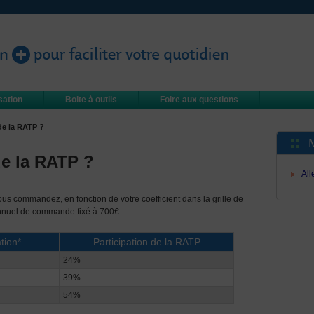
Cesu RATP
isation
Boite à outils
Foire aux questions
de la RATP ?
de la RATP ?
All
s commandez, en fonction de votre coefficient dans la grille de
annuel de commande fixé à 700€.
tion*
Participation de la RATP
24%
39%
54%