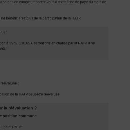
ation pris en compte, reportez‐vous à votre fiche de paye du mois de
 bénéficierez plus de la participation de la RATP.
35€ :
ion à 39 %, 130,65 € seront pris en charge par la RATP, il ne
nts !
 réévaluée :
cipation de la RATP peut-être réévaluée.
er la réévaluation ?
 imposition commune
 du point RATP*