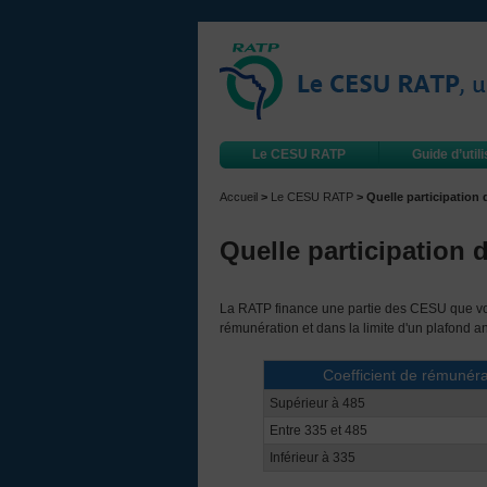
Le CESU RATP
Guide d’util
Accueil
>
Le CESU RATP
> Quelle participation 
Quelle participation 
La RATP finance une partie des CESU que vou
rémunération et dans la limite d'un plafond 
Coefficient de rémunéra
Supérieur à 485
Entre 335 et 485
Inférieur à 335