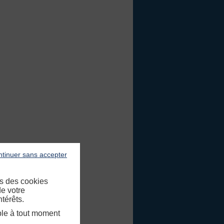
tinuer sans accepter
is des cookies
de votre
térêts.
ble à tout moment